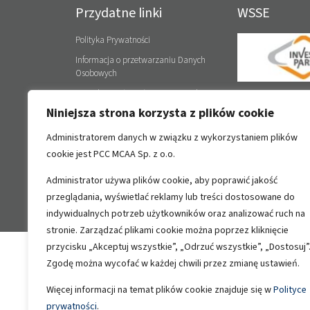
Przydatne linki
WSSE
Polityka Prywatności
Informacja o przetwarzaniu Danych
Osobowych
Procedura zgłoszeń wewnętrznych
PCC P4 Sp. z o.o. imp
project in Wałbrzych
Niniejsza strona korzysta z plików cookie
Zone – Brzeg Dolny s
a permit No. 255 issu
Administratorem danych w związku z wykorzystaniem plików
2013.
cookie jest PCC MCAA Sp. z o.o.
Administrator używa plików cookie, aby poprawić jakość
przeglądania, wyświetlać reklamy lub treści dostosowane do
Copyright PCCMCAA 2026
indywidualnych potrzeb użytkowników oraz analizować ruch na
stronie. Zarządzać plikami cookie można poprzez kliknięcie
przycisku „Akceptuj wszystkie”, „Odrzuć wszystkie”, „Dostosuj”
Zgodę można wycofać w każdej chwili przez zmianę ustawień.
Więcej informacji na temat plików cookie znajduje się w
Polityce
prywatności
.