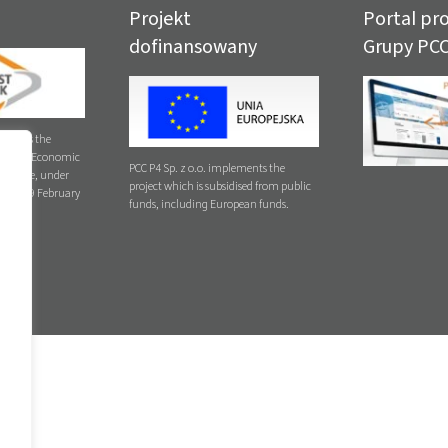
Projekt
Portal p
dofinansowany
Grupy PC
lements the
 Special Economic
PCC P4 Sp. z o.o. implements the
ub-zone, under
project which is subsidised from public
ed on 19 February
funds, including European funds.
.