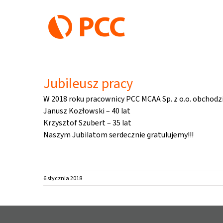
Przejdź
do
zawartości
Jubileusz pracy
W 2018 roku pracownicy PCC MCAA Sp. z o.o. obchodzi
Janusz Kozłowski – 40 lat
Krzysztof Szubert – 35 lat
Naszym Jubilatom serdecznie gratulujemy!!!
6 stycznia 2018