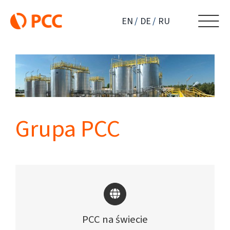
Przejdź
do
EN
DE
RU
zawartości
Grupa PCC
PCC na świecie