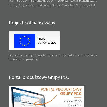
PCC P4 Sp. z o.o. implements the project in Wałbrzych Special Economic Zone
– Brzeg Dolny sub-zone, under a permit No. 255 issued on 19 February 2013.
Projekt dofinansowany
PCC P4 Sp. z o.o. implements the project which is subsidised from public funds,
including European funds.
Portal produktowy Grupy PCC