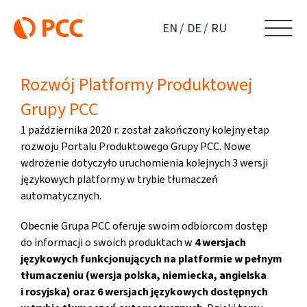
Przejdź
do
EN
DE
RU
zawartości
Rozwój Platformy Produktowej
Grupy PCC
1 października 2020 r. został zakończony kolejny etap
rozwoju Portalu Produktowego Grupy PCC. Nowe
wdrożenie dotyczyło uruchomienia kolejnych 3 wersji
językowych platformy w trybie tłumaczeń
automatycznych.
Obecnie Grupa PCC oferuje swoim odbiorcom dostęp
do informacji o swoich produktach w
4 wersjach
językowych funkcjonujących na platformie w pełnym
tłumaczeniu (wersja polska, niemiecka, angielska
i rosyjska) oraz 6 wersjach językowych dostępnych