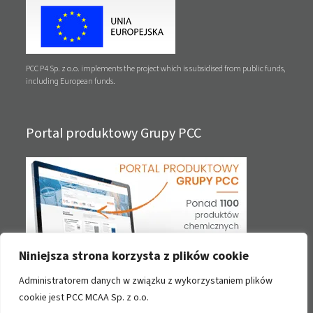
PCC P4 Sp. z o.o. implements the project which is subsidised from public funds,
including European funds.
Portal produktowy Grupy PCC
Niniejsza strona korzysta z plików cookie
Administratorem danych w związku z wykorzystaniem plików
Kontakt
cookie jest PCC MCAA Sp. z o.o.