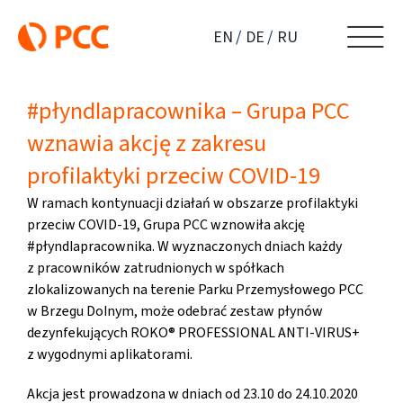
Przejdź
do
EN
DE
RU
zawartości
#płyndlapracownika – Grupa PCC
wznawia akcję z zakresu
profilaktyki przeciw COVID-19
W ramach kontynuacji działań w obszarze profilaktyki
przeciw COVID-19, Grupa PCC wznowiła akcję
#płyndlapracownika. W wyznaczonych dniach każdy
z pracowników zatrudnionych w spółkach
zlokalizowanych na terenie Parku Przemysłowego PCC
w Brzegu Dolnym, może odebrać zestaw płynów
dezynfekujących ROKO® PROFESSIONAL ANTI-VIRUS+
z wygodnymi aplikatorami.
Akcja jest prowadzona w dniach od 23.10 do 24.10.2020