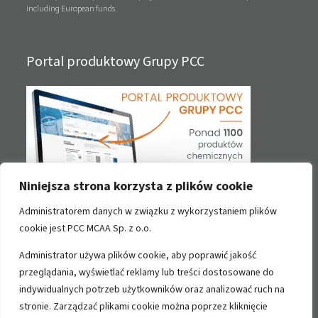
including European funds.
Portal produktowy Grupy PCC
Niniejsza strona korzysta z plików cookie
Administratorem danych w związku z wykorzystaniem plików
Kontakt
cookie jest PCC MCAA Sp. z o.o.
Administrator używa plików cookie, aby poprawić jakość
PCC MCAA Sp. z o.o.
przeglądania, wyświetlać reklamy lub treści dostosowane do
ul. Sienkiewicza 4
indywidualnych potrzeb użytkowników oraz analizować ruch na
56-120 Brzeg Dolny
stronie. Zarządzać plikami cookie można poprzez kliknięcie
Polska