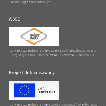
Procedura zgłoszeń wewnętrznych
WSSE
PCC P4 Sp. z o.o. implements the project in Wałbrzych Special Economic Zone
– Brzeg Dolny sub-zone, under a permit No. 255 issued on 19 February 2013.
Projekt dofinansowany
PCC P4 Sp. z o.o. implements the project which is subsidised from public funds,