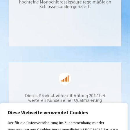
hochreine Monochloressigsäure regelmäßig an
Schlüsselkunden geliefert.
Dieses Produkt wird seit Anfang 2017 bei
weiteren Kunden einer Qualifizierung
unterzogen. Derzeit beträgt die
Produktionskapazität der Anlage 42 Tonnen
Diese Webseite verwendet Cookies
MCAA pro Jahr. Das Produktions- und
Absatzvolumen wächst kontinuierlich.
Der für die Datenverarbeitung im Zusammenhang mit der
Verwendung von Cookies Verantwortliche ist PCC MCAA Sp. z o.o.