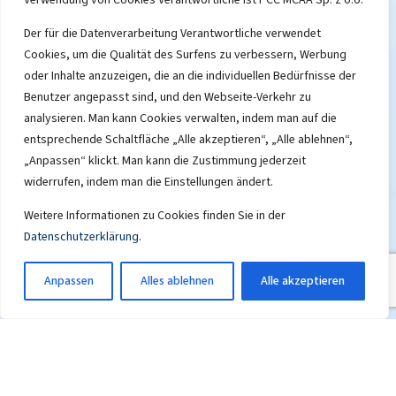
Der für die Datenverarbeitung Verantwortliche verwendet
Cookies, um die Qualität des Surfens zu verbessern, Werbung
oder Inhalte anzuzeigen, die an die individuellen Bedürfnisse der
Benutzer angepasst sind, und den Webseite-Verkehr zu
analysieren. Man kann Cookies verwalten, indem man auf die
entsprechende Schaltfläche „Alle akzeptieren“, „Alle ablehnen“,
„Anpassen“ klickt. Man kann die Zustimmung jederzeit
widerrufen, indem man die Einstellungen ändert.
Die in dieser Produktionsanlage hergestellte
Weitere Informationen zu Cookies finden Sie in der
Monochloressigsäure findet eine breite
Anwendung in vielen Industriezweigen. Sie
Datenschutzerklärung
.
wird u.a. bei der Herstellung von
Agrochemikalien, Pflanzenschutz- und
Düngemitteln, Kunststoffen,
Anpassen
Alles ablehnen
Alle akzeptieren
Reinigungsmitteln, Farben und Lacken
verwendet.